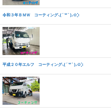
令和３年ＢＭＷ コーティング⸜( ´ ꒳ ` )⸝✩︎⡱
平成２０年エルフ コーティング⸜( ´ ꒳ ` )⸝✩︎⡱