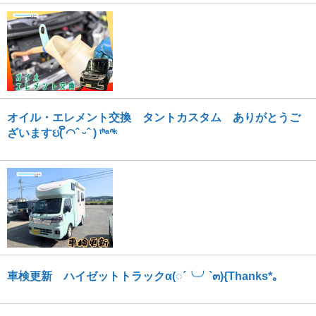
オイル・エレメント交換 タントカスタム ありがとうご
ざいますઇ( ິ◠ˆ ᵕˆ ) ᵗᑋᵃᐢᵏ
車検更新 ハイゼットトラックα(◌´╰╯`๓){Thanks*｡