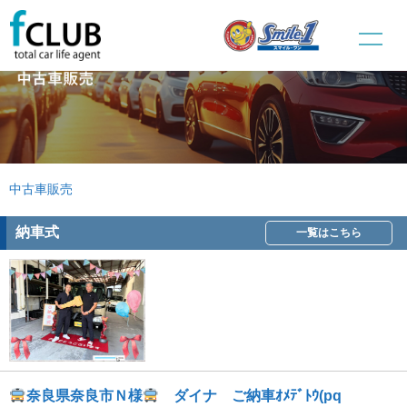
中古車販売
納車式
一覧はこちら
奈良県奈良市Ｎ様
ダイナ ご納車ｵﾒﾃﾞﾄｳ(pq