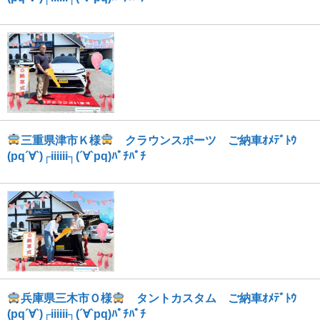
三重県津市Ｋ様
クラウンスポーツ ご納車ｵﾒﾃﾞﾄｳ
(pq´∀`)┌iiiiii┐(´∀`pq)ﾊﾟﾁﾊﾟﾁ
兵庫県三木市Ｏ様
タントカスタム ご納車ｵﾒﾃﾞﾄｳ
(pq´∀`)┌iiiiii┐(´∀`pq)ﾊﾟﾁﾊﾟﾁ