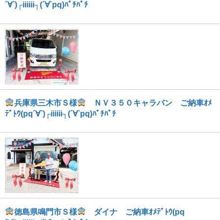
´∀`)┌iiiiii┐(´∀`pq)ﾊﾟﾁﾊﾟﾁ
兵庫県三木市Ｓ様
ＮＶ３５０キャラバン ご納車ｵﾒ
ﾃﾞﾄｳ(pq´∀`)┌iiiiii┐(´∀`pq)ﾊﾟﾁﾊﾟﾁ
徳島県鳴門市Ｓ様
ダイナ ご納車ｵﾒﾃﾞﾄｳ(pq