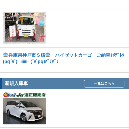
兵庫県神戸市Ｓ様
ハイゼットカーゴ ご納車ｵﾒﾃﾞﾄｳ
(pq´∀`)┌iiiiii┐(´∀`pq)ﾊﾟﾁﾊﾟﾁ
新規入庫車
一覧はこちら