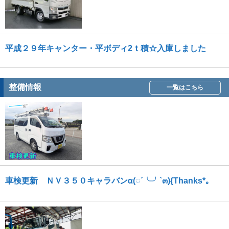
平成２９年キャンター・平ボディ2ｔ積☆入庫しました
整備情報
一覧はこちら
車検更新 ＮＶ３５０キャラバンα(◌´╰╯`๓){Thanks*｡