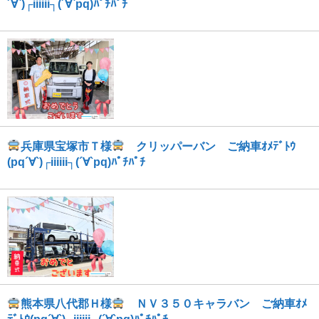
´∀`)┌iiiiii┐(´∀`pq)ﾊﾟﾁﾊﾟﾁ
兵庫県宝塚市Ｔ様
クリッパーバン ご納車ｵﾒﾃﾞﾄｳ
(pq´∀`)┌iiiiii┐(´∀`pq)ﾊﾟﾁﾊﾟﾁ
熊本県八代郡Ｈ様
ＮＶ３５０キャラバン ご納車ｵﾒ