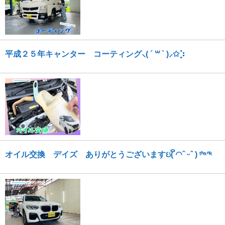
平成２５年キャンター コーティング⸜( ´ ꒳ ` )⸝✩︎⡱
オイル交換 デイズ ありがとうございますઇ( ິ◠ˆ ᵕˆ ) ᵗᑋᵃᐢᵏ