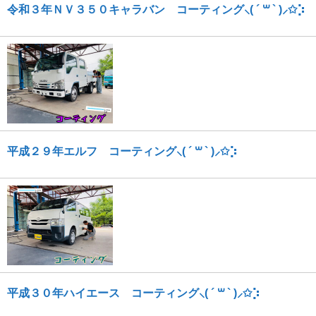
令和３年ＮＶ３５０キャラバン コーティング⸜( ´ ꒳ ` )⸝✩︎⡱
平成２９年エルフ コーティング⸜( ´ ꒳ ` )⸝✩︎⡱
平成３０年ハイエース コーティング⸜( ´ ꒳ ` )⸝✩︎⡱