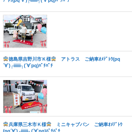
ﾃﾞﾄｳ(pq´∀`)┌iiiiii┐(´∀`pq)ﾊﾟﾁﾊﾟﾁ
徳島県吉野川市Ｋ様
アトラス ご納車ｵﾒﾃﾞﾄｳ(pq
´∀`)┌iiiiii┐(´∀`pq)ﾊﾟﾁﾊﾟﾁ
兵庫県三木市Ｋ様
ミニキャブバン ご納車ｵﾒﾃﾞﾄｳ
(pq´∀`)┌iiiiii┐(´∀`pq)ﾊﾟﾁﾊﾟﾁ